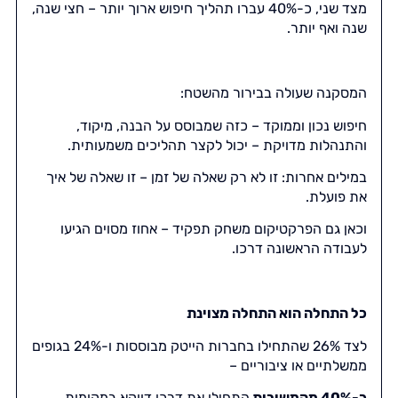
מצד שני, כ-40% עברו תהליך חיפוש ארוך יותר – חצי שנה,
שנה ואף יותר.
המסקנה שעולה בבירור מהשטח:
חיפוש נכון וממוקד – כזה שמבוסס על הבנה, מיקוד,
והתנהלות מדויקת – יכול לקצר תהליכים משמעותית.
במילים אחרות: זו לא רק שאלה של זמן – זו שאלה של איך
את פועלת.
וכאן גם הפרקטיקום משחק תפקיד – אחוז מסוים הגיעו
לעבודה הראשונה דרכו.
כל התחלה הוא התחלה מצוינת
לצד 26% שהתחילו בחברות הייטק מבוססות ו-24% בגופים
ממשלתיים או ציבוריים –
כ-40% מהמשיבות
התחילו את דרכן דווקא במקומות