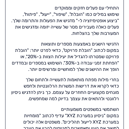
התחילי עם פעלים חזקים וממוקדים
שימוש במילים כמו "הובלת", "שיפור", "ייעול", "פיתוח",
"ביצוע אופטימיזציה ל-" מדגיש את הפעולות והתרומה שלך.
פעלים כאלה מעבירים מסר של עשייה יזומה ומדגישים את
המעורבות שלך בהצלחות.
הדגישי הישגים באמצעות מספרים ותוצאות
במקום לכתוב "הובלת פרויקט", כדאי לפרט יותר: "הובלת
פרויקט שמטרתו להגדיל את יעילות הצוות ב-20%", או
"הפחתת זמני עבודה ב-30%". השימוש במספרים ובמדדים
הופך את ההישגים שלך למוחשיים ומרשימים יותר.
בחרי מילות מפתח מותאמות לתעשייה ולתחום שלך
כדאי לקרוא את דרישות המשרות הרלוונטיות ולחפש
מונחים מקצועיים החוזרים על עצמם. כך ניתן להדגיש ניסיון
רלוונטי ולהתאים את עצמך בדיוק למה שמחפשים.
השתמשי במשפטים משמעותיים
במקום "ניסיון במערכת XYZ" עדיף לכתוב "מומחיות
במערכת XYZ לייעול תהליכים". משפטים אלה יכולים
למשוך את העין ומאפשרים למגייסים להבין את הערך