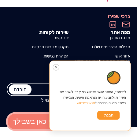
ברכי שפירו
מפת אתר
שירות לקוחות
מרכז התוכן
צור קשר
חבילות השירותים שלנו
תקנון ומדיניות פרטיות
אזור אישי
הצהרת נגישות
הורדת מדריך לכתיבת קו"ח
✕
בקליק אחד, ישירות למחשב!
עותק יישלח במייל
הורדה
לידיעתך, האתר עושה שימוש במיץ כדי לשפר את
השירות ולהציע חוויה מותאמת אישית. הגלישה
אני מאשרת קבלת דיוור ותוכן פרסומי למייל
באתר מהווה הסכמה ל
תנאי השימוש
הבנתי
.
ברכי שפירו 2026
Development: Go App | UI: Go App
ברכי כאן בשבילך