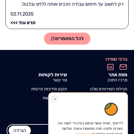
רק לחשוב על חיפוש עבודה הכניס אותה ללחץ ובלבול.
02.11.2025
קרא עוד >>>
לכל המאמרים
ברכי שפירו
מפת אתר
שירות לקוחות
מרכז התוכן
צור קשר
חבילות השירותים שלנו
תקנון ומדיניות פרטיות
אזור אישי
הצהרת נגישות
✕
הורדת מדריך לכתיבת קו"ח
בקליק אחד, ישירות למחשב!
עותק יישלח במייל
לידיעתך, האתר עושה שימוש במיץ כדי לשפר את
השירות ולהציע חוויה מותאמת אישית. הגלישה
הורדה