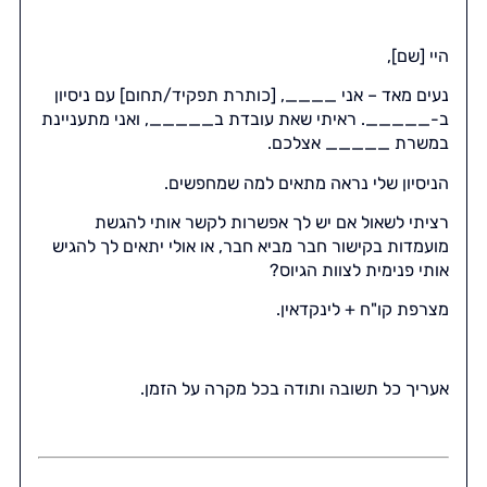
היי [שם],
נעים מאד – אני ____, [כותרת תפקיד/תחום] עם ניסיון
ב-_____. ראיתי שאת עובדת ב_____, ואני מתעניינת
במשרת _____ אצלכם.
הניסיון שלי נראה מתאים למה שמחפשים.
רציתי לשאול אם יש לך אפשרות לקשר אותי להגשת
מועמדות בקישור חבר מביא חבר, או אולי יתאים לך להגיש
אותי פנימית לצוות הגיוס?
מצרפת קו"ח + לינקדאין.
אעריך כל תשובה ותודה בכל מקרה על הזמן.