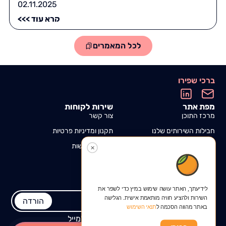
02.11.2025
קרא עוד >>>
לכל המאמרים
ברכי שפירו
מפת אתר
שירות לקוחות
מרכז התוכן
צור קשר
חבילות השירותים שלנו
תקנון ומדיניות פרטיות
אזור אישי
הצהרת נגישות
✕
הורדת מדריך לכתיבת קו"ח
בקליק אחד, ישירות למחשב!
עותק יישלח במייל
לידיעתך, האתר עושה שימוש במיץ כדי לשפר את
השירות ולהציע חוויה מותאמת אישית. הגלישה
הורדה
באתר מהווה הסכמה ל
תנאי השימוש
אני מאשרת קבלת דיוור ותוכן פרסומי למייל