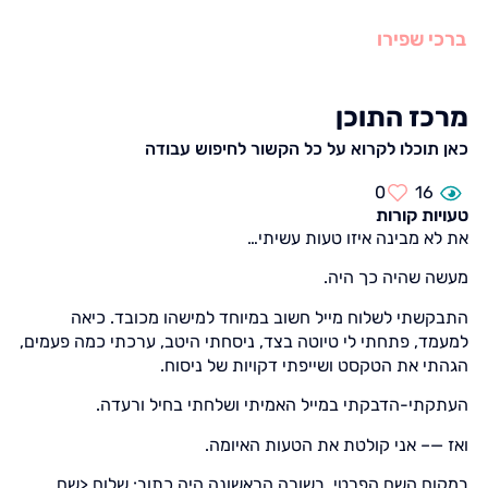
ברכי שפירו
מרכז התוכן
כאן תוכלו לקרוא על כל הקשור לחיפוש עבודה
0
16
טעויות קורות
את לא מבינה איזו טעות עשיתי…
מעשה שהיה כך היה.
התבקשתי לשלוח מייל חשוב במיוחד למישהו מכובד. כיאה
למעמד, פתחתי לי טיוטה בצד, ניסחתי היטב, ערכתי כמה פעמים,
הגהתי את הטקסט ושייפתי דקויות של ניסוח.
העתקתי-הדבקתי במייל האמיתי ושלחתי בחיל ורעדה.
ואז —– אני קולטת את הטעות האיומה.
במקום השם הפרטי, בשורה הראשונה היה כתוב: שלום <שם