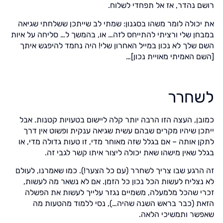
רושם נהדר, אז אל תפחדי לשלוח.
את יכולה לומר משהו בסגנון: שמתי לב שייתכן ששלחתי שגיאה
במבחן שלי ורציתי להתייחס לזה… או, בהמשך ל… סליחה על איות
השם שלך לא נכון במייל האחרון שלי! היה נחמד להיפגש איתך
[השם האמיתי מאויית נכון]…
לשחרר
כמובן, העצה הזו הרבה יותר קלה ליישום בטעויות קטנות. אבל
ייתכן שיהיו מקרים שבהם עשית שגיאה ענקית ופשוט אין דרך
לתקן אותה – אם בגלל שזה מאוחר מדי, זו טעות גדולה מדי, או
בגלל שאין מישהו שאת יכולה ליצור איתו קשר לגבי זה.
זה הרגע שבו צריך לשחרר (עם כל הצער!). כמו שאמרנו, לעולם
לא נצליח לעשות הכל נכון כל הזמן. אם לא נשאר מה לעשות,
זכרי שהכל מלמעלה, משמיים נגזר עלייך לעשות את הפשלה
הזאת (כבר בראש השנה שהיה…), נסי ללמוד מהטעות מה
שאפשר ותמשיכי הלאה.