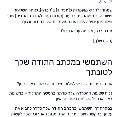
היי [שם],
שמחתי להגיש מועמדות ל[תפקיד] ב[חברה]. לאחר השליחה
פשוט הבנתי שהגשתי בטעות [קורות החיים/מכתב מקדים] שגוי.
האם ניתן יהיה לעדכן את המועמדות שלי במידע הנכון?
תודה רבה, וסליחה על הבלבול!
[השם שלך]
השתמשי במכתב התודה שלך
לטובתך
את כבר יודעת שכדאי לשלוח מייל תודה לאחר ראיון, נכון?
נניח שטעות ההקלדה שלך קרתה בהמשך התהליך – במשימת
ראיון או מייל ששלחת לאחר הראיון.
במקרה זה, השתמשי במכתב התודה שלך כדרך להביא את
עצמך בהקשר חיובי יותר. זו ההזדמנות האחרונה שלך לעשות