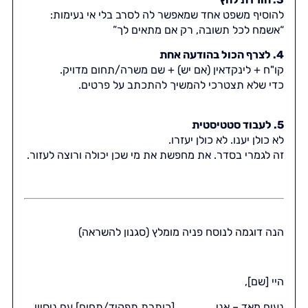
להוסיף משפט אחד שמאפשר לה לסרב בלי אי נעימות:
“אשמח לכל תשובה, רק אם מתאים לך”
4. לצרף הכול בהודעה אחת
קו"ח + לינקדאין (אם יש) + שם משרה/תחום מדויק.
כדי שלא תצטרכי להמשיך להתכתב על פרטים.
5. לעבוד סטטיסטית
לא כולן יענו. לא כולן יעזרו.
זה לגמרי בסדר. את מחפשת את מי שכן יכולה ורוצה לעזור.
הנה דוגמה לנוסח פניה מומלץ (סגנון להשראה)
היי [שם],
נעים מאד – אני ____, [כותרת תפקיד/תחום] עם ניסיון