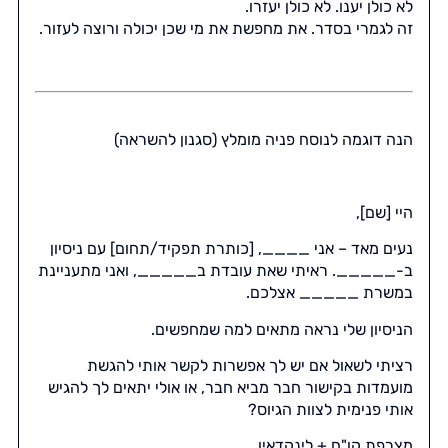
לא כולן יענו. לא כולן יעזרו.
זה לגמרי בסדר. את מחפשת את מי שכן יכולה ורוצה לעזור.
הנה דוגמה לנוסח פניה מומלץ (סגנון להשראה)
היי [שם],
נעים מאד – אני ____, [כותרת תפקיד/תחום] עם ניסיון
ב-_____. ראיתי שאת עובדת ב_____, ואני מתעניינת
במשרת _____ אצלכם.
הניסיון שלי נראה מתאים למה שמחפשים.
רציתי לשאול אם יש לך אפשרות לקשר אותי להגשת
מועמדות בקישור חבר מביא חבר, או אולי יתאים לך להגיש
אותי פנימית לצוות הגיוס?
מצרפת קו"ח + לינקדאין.