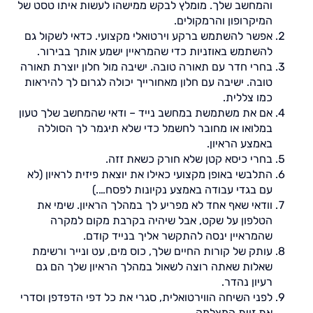
והמחשב שלך. מומלץ לבקש ממישהו לעשות איתו טסט של
המיקרופון והרמקולים.
אפשר להשתמש ברקע וירטואלי מקצועי. כדאי לשקול גם
להשתמש באוזניות כדי שהמראיין ישמע אותך בבירור.
בחרי חדר עם תאורה טובה. ישיבה מול חלון יוצרת תאורה
טובה. ישיבה עם חלון מאחורייך יכולה לגרום לך להיראות
כמו צללית.
אם את משתמשת במחשב נייד – ודאי שהמחשב שלך טעון
במלואו או מחובר לחשמל כדי שלא תיגמר לך הסוללה
באמצע הראיון.
בחרי כיסא קטן שלא חורק כשאת זזה.
התלבשי באופן מקצועי כאילו את יוצאת פיזית לראיון (לא
עם בגדי עבודה באמצע נקיונות לפסח….)
וודאי שאף אחד לא מפריע לך במהלך הראיון. שימי את
הטלפון על שקט, אבל שיהיה בקרבת מקום למקרה
שהמראיין ינסה להתקשר אליך בנייד קודם.
עותק של קורות החיים שלך, כוס מים, עט ונייר ורשימת
שאלות שאתה רוצה לשאול במהלך הראיון שלך הם גם
רעיון נהדר.
לפני השיחה הווירטואלית, סגרי את כל דפי הדפדפן וסדרי
את זוית המצלמה