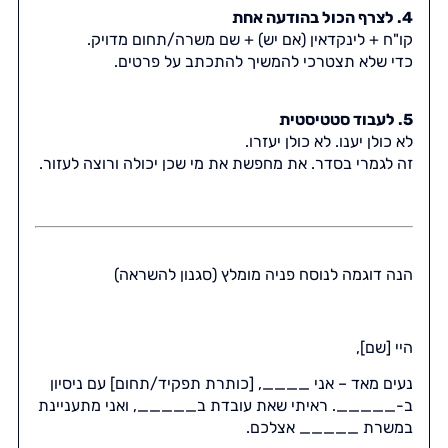
4. לצרף הכול בהודעה אחת
קו"ח + לינקדאין (אם יש) + שם משרה/תחום מדויק.
כדי שלא תצטרכי להמשיך להתכתב על פרטים.
5. לעבוד סטטיסטית
לא כולן יענו. לא כולן יעזרו.
זה לגמרי בסדר. את מחפשת את מי שכן יכולה ורוצה לעזור.
הנה דוגמה לנוסח פניה מומלץ (סגנון להשראה)
היי [שם],
נעים מאד – אני ____, [כותרת תפקיד/תחום] עם ניסיון
ב-_____. ראיתי שאת עובדת ב_____, ואני מתעניינת
במשרת _____ אצלכם.