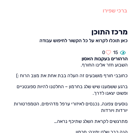
ברכי שפירו
מרכז התוכן
כאן תוכלו לקרוא על כל הקשור לחיפוש עבודה
0
15
הרהורים בעקבות האסון
השבוע חזר אלינו החורף.
כחובבי חורף מושבעים זה העלה בבת אחת את מצב הרוח :)
ברגע ששמענו שיש שלג בחרמון – החלטנו להיות ספונטניים
ופשוט יצאנו לדרך.
נוסעים צפונה, נכנסים לאיזורי ערפל מדהימים, הטמפרטורות
יורדות ויורדות
מתרגשים לקראת השלג שתיכף נראה…
הנה כבר שלט ימינה: חרמון