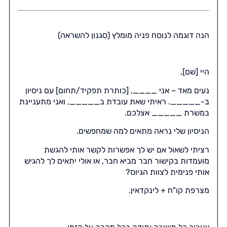
הנה דוגמה לנוסח פניה מומלץ (סגנון להשראה)
היי [שם],
נעים מאד – אני ____, [כותרת תפקיד/תחום] עם ניסיון
ב-_____. ראיתי שאת עובדת ב_____, ואני מתעניינת
במשרת _____ אצלכם.
הניסיון שלי נראה מתאים למה שמחפשים.
רציתי לשאול אם יש לך אפשרות לקשר אותי להגשת
מועמדות בקישור חבר מביא חבר, או אולי יתאים לך להגיש
אותי פנימית לצוות הגיוס?
מצרפת קו"ח + לינקדאין.