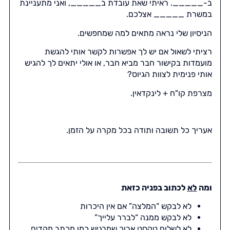
ב-_____. ראיתי שאת עובדת ב_____, ואני מתעניינת
במשרת _____ אצלכם.
הניסיון שלי נראה מתאים למה שמחפשים.
רציתי לשאול אם יש לך אפשרות לקשר אותי להגשת
מועמדות בקישור חבר מביא חבר, או אולי יתאים לך להגיש
אותי פנימית לצוות הגיוס?
מצרפת קו"ח + לינקדאין.
אעריך כל תשובה ותודה בכל מקרה על הזמן.
ומה
לא
לכתוב בפניה כזאת
לא לבקש “המלצה” אם אין היכרות
לא לבקש ממנה “לברר עלייך”
לא לשלוח טקסט ארוך שמרגיש כמו מכתב מקדים