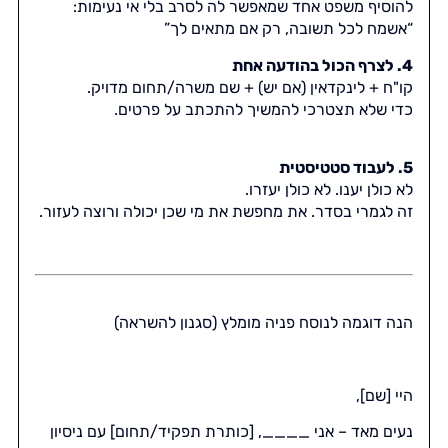
להוסיף משפט אחד שמאפשר לה לסרב בלי אי נעימות:
“אשמח לכל תשובה, רק אם מתאים לך”
4. לצרף הכול בהודעה אחת
קו"ח + לינקדאין (אם יש) + שם משרה/תחום מדויק.
כדי שלא תצטרכי להמשיך להתכתב על פרטים.
5. לעבוד סטטיסטית
לא כולן יענו. לא כולן יעזרו.
זה לגמרי בסדר. את מחפשת את מי שכן יכולה ורוצה לעזור.
הנה דוגמה לנוסח פניה מומלץ (סגנון להשראה)
היי [שם],
נעים מאד – אני ____, [כותרת תפקיד/תחום] עם ניסיון